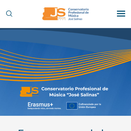
Conservatorio
Profesional
de
Música
"José
Salinas"
(Baza)