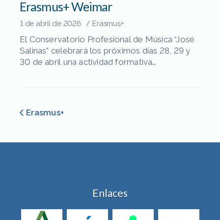
Erasmus+ Weimar
1 de abril de 2026
Erasmus+
/
El Conservatorio Profesional de Música “José
Salinas” celebrará los próximos días 28, 29 y
30 de abril una actividad formativa
extraordinaria en el marco del programa
Erasmus+. La propuesta contará con la
participación de dos expertos invitados,
Antonio Martínez Yeste (trombón) y Joan
Erasmus+
Pagès Valls (dirección), procedentes de la
Hochschule für Musik “Franz Liszt” de […]
Enlaces