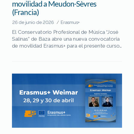
movilidad a Meudon-Sèvres
(Francia)
26 de junio de 2026
Erasmus+
/
El Conservatorio Profesional de Música “José
Salinas” de Baza abre una nueva convocatoria
de movilidad Erasmus+ para el presente curso
académico. En esta ocasión, el centro
desarrollará una movilidad grupal en el
Conservatoire à Rayonnement Départemental
Marcel Dupré de Meudon-Sèvres (Francia),
que se llevará a cabo entre 28 de septiembre
y el 3 de octubre […]