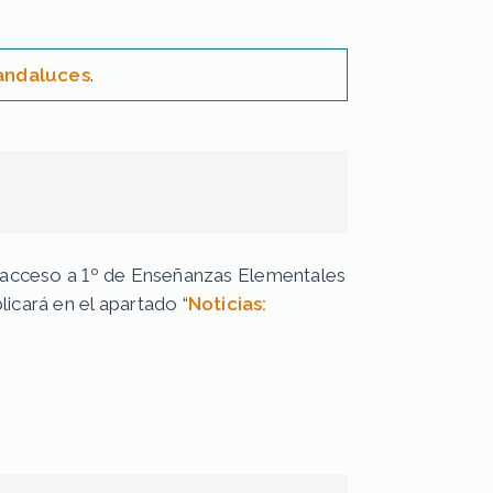
 andaluces
.
 el acceso a 1º de Enseñanzas Elementales
icará en el apartado “
Noticias: