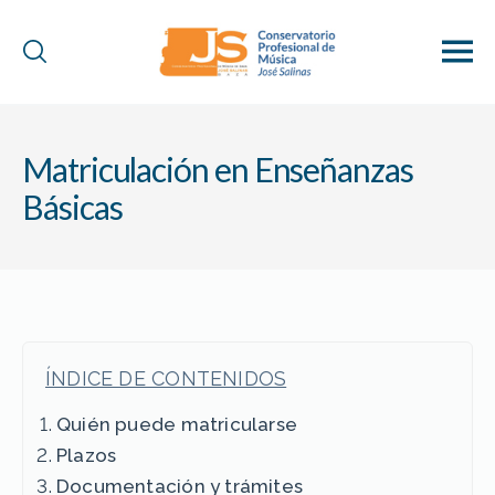
Conservatorio
Profesional
de
Matriculación en Enseñanzas
Música
"José
Básicas
Salinas"
(Baza)
ÍNDICE DE CONTENIDOS
Quién puede matricularse
Plazos
Documentación y trámites