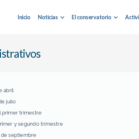
Inicio
Noticias
El conservatorio
Activ
strativos
e abril
de julio
l primer trimestre
primer y segundo trimestre
1 de septiembre