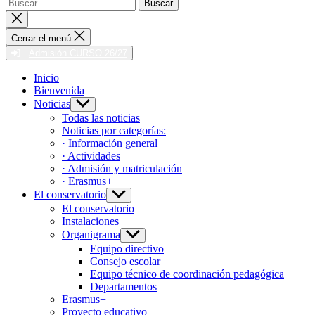
Buscar:
Cerrar
la
búsqueda
Cerrar el menú
Admisión CURSO 26/27
Inicio
Bienvenida
Noticias
Mostrar
el
Todas las noticias
submenú
Noticias por categorías:
· Información general
· Actividades
· Admisión y matriculación
· Erasmus+
El conservatorio
Mostrar
el
El conservatorio
submenú
Instalaciones
Organigrama
Mostrar
el
Equipo directivo
submenú
Consejo escolar
Equipo técnico de coordinación pedagógica
Departamentos
Erasmus+
Proyecto educativo