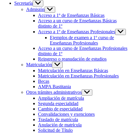
Secretaría
Mostrar
el
Admisión
Mostrar
submenú
el
Acceso a 1º de Enseñanzas Básicas
submenú
Acceso a un curso de Enseñanzas Básicas
distinto de 1º
Acceso a 1º de Enseñanzas Profesionales
Mostrar
el
Ejemplos de examen a 1º curso de
submenú
Enseñanzas Profesionales
Acceso a un curso de Enseñanzas Profesionales
distinto de 1º
Reingreso o reanudación de estudios
Matriculación
Mostrar
el
Matriculación en Enseñanzas Básicas
submenú
Matriculación en Enseñanzas Profesionales
Becas
AMPA Bastitania
Otros trámites administrativos
Mostrar
el
Ampliación de matrícula
submenú
Segunda especialidad
Cambio de especialidad
Convalidaciones y exenciones
Traslado de matrícula
Anulación de matrícula
Solicitud de Título