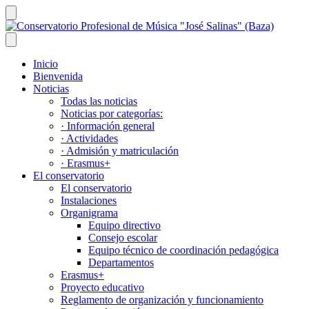
Saltar
al
Conserv
contenido
Profesio
de
Música
Inicio
"José
Bienvenida
Salinas"
Noticias
(Baza)
Todas las noticias
Noticias por categorías:
· Información general
· Actividades
· Admisión y matriculación
· Erasmus+
El conservatorio
El conservatorio
Instalaciones
Organigrama
Equipo directivo
Consejo escolar
Equipo técnico de coordinación pedagógica
Departamentos
Erasmus+
Proyecto educativo
Reglamento de organización y funcionamiento