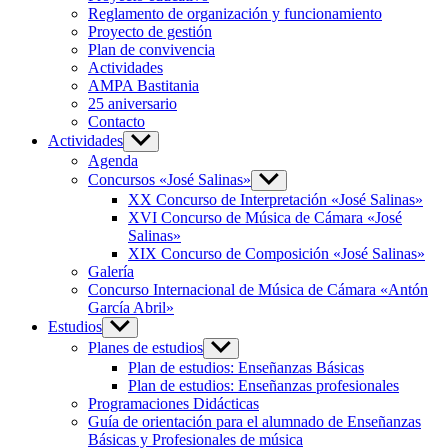
Reglamento de organización y funcionamiento
Proyecto de gestión
Plan de convivencia
Actividades
AMPA Bastitania
25 aniversario
Contacto
Actividades
Mostrar
el
Agenda
submenú
Concursos «José Salinas»
Mostrar
el
XX Concurso de Interpretación «José Salinas»
submenú
XVI Concurso de Música de Cámara «José
Salinas»
XIX Concurso de Composición «José Salinas»
Galería
Concurso Internacional de Música de Cámara «Antón
García Abril»
Estudios
Mostrar
el
Planes de estudios
Mostrar
submenú
el
Plan de estudios: Enseñanzas Básicas
submenú
Plan de estudios: Enseñanzas profesionales
Programaciones Didácticas
Guía de orientación para el alumnado de Enseñanzas
Básicas y Profesionales de música