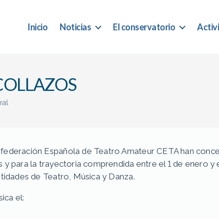
Inicio
Noticias
El conservatorio
Activ
 COLLAZOS
ral
nfederación Española de Teatro Amateur CETA han conced
 y para la trayectoria comprendida entre el 1 de enero y 
ntidades de Teatro, Música y Danza.
ica el: