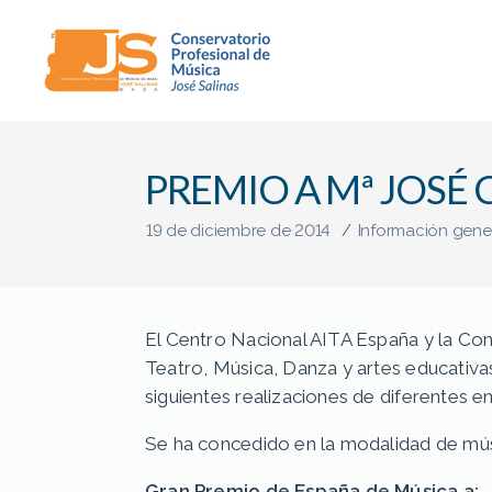
Conservatorio
Profesional
de
PREMIO A Mª JOSÉ
Música
"José
Salinas"
19 de diciembre de 2014
/
Información gene
(Baza)
El Centro Nacional AITA España y la Co
Teatro, Música, Danza y artes educativas
siguientes realizaciones de diferentes e
Se ha concedido en la modalidad de mús
Gran Premio de España de Música a: