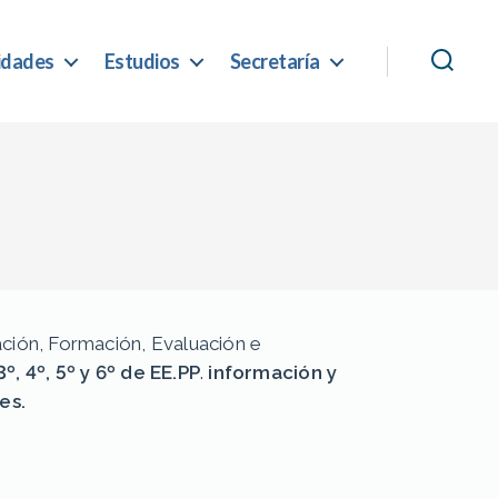
idades
Estudios
Secretaría
ción, Formación, Evaluación e
, 4º, 5º y 6º de EE.PP
.
información y
es.