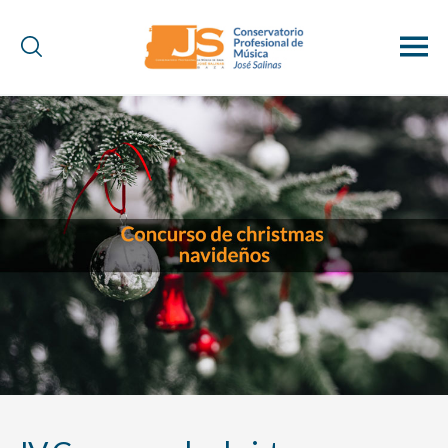
Conservatorio
Profesional
de
Música
"José
Salinas"
(Baza)