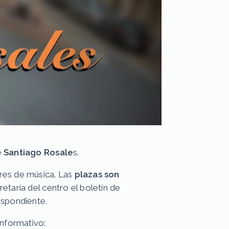
e
Santiago Rosale
s.
res de música. Las
plazas son
etaría del centro el boletín de
espondiente.
informativo: