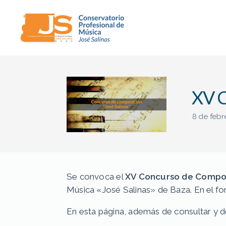
Conservatorio
Profesional
de
Música
XV C
"José
Salinas"
(Baza)
8 de febr
Se convoca el
XV Concurso de Compos
Música «José Salinas» de Baza. En el for
En esta página, además de consultar y des