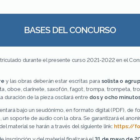
BASES DEL CONCURSO
triculado durante el presente curso 2021-2022 en el Con
re
y las obras deberán estar escritas para
solista o agr
uta, oboe, clarinete, saxofón, fagot, trompa, trompeta, tro
La duración de la pieza oscilará entre
dos y ocho minuto
entará bajo un seudónimo, en formato digital (PDF), de fo
, un soporte de audio con la obra. Se garantizará el anoni
del material se harán a través del siguiente link:
https://
 inscripción y del material finalizará el
31 de mayo de 2