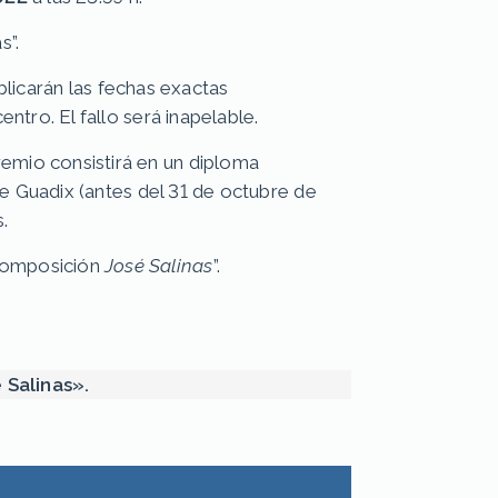
s”.
blicarán las fechas exactas
tro. El fallo será inapelable.
emio consistirá en un diploma
de Guadix (antes del 31 de octubre de
.
 Composición
José Salinas
”.
 Salinas».