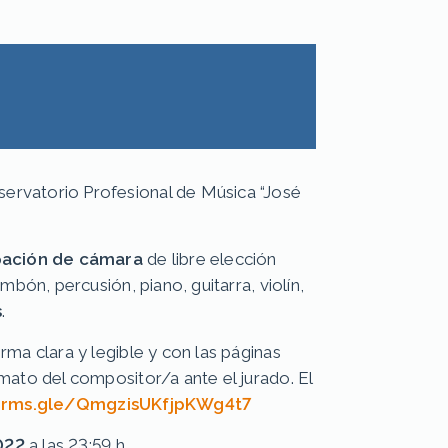
servatorio Profesional de Música “José
upación de cámara
de libre elección
mbón, percusión, piano, guitarra, violín,
s
.
rma clara y legible y con las páginas
mato del compositor/a ante el jurado. El
forms.gle/QmgzisUKfjpKWg4t7
022
a las 23:59 h.