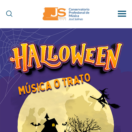
Conservatorio
Profesional
de
Música
"José
Salinas"
(Baza)