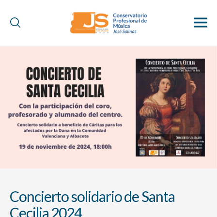
Conservatorio
Profesional
de
Música
"José
Salinas"
(Baza)
Concierto solidario de Santa
Cecilia 2024