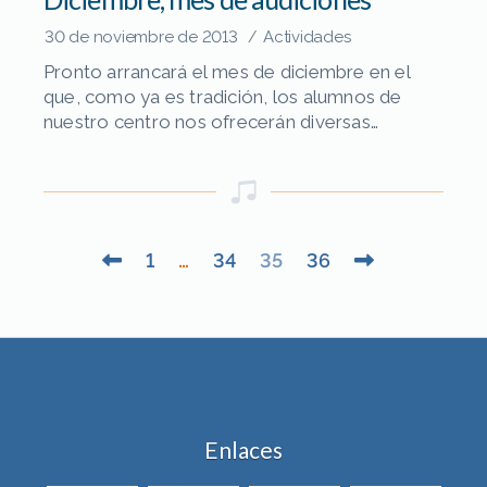
30 de noviembre de 2013
Actividades
/
Pronto arrancará el mes de diciembre en el
que, como ya es tradición, los alumnos de
nuestro centro nos ofrecerán diversas
audiciones. En su mayoría se trata de
audiciones organizadas por especialidad
instrumental y en ellas los alumnos tendrán la
oportunidad de desarrollar su formación
escénica y mostrar sus progresos en estos
Paginación
1
…
34
35
36
últimos meses. Las […]
de
entradas
Enlaces