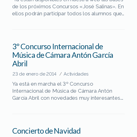
de los próximos Concursos «José Salinas». En
ellos podrán participar todos los alumnos que
estén matriculados durante el presente curso
2013-14, en cualquiera de las modalidades de
Cuerda, Guitarra Clásica, Piano, Viento-
Percusión correspondiente a Enseñanzas
3º Concurso Internacional de
Básicas o Enseñanzas Profesionales de un
Música de Cámara Antón García
Conservatorio de Andalucía. Podéis consultar
Abril
dichas bases […]
23 de enero de 2014
Actividades
/
Ya está en marcha el 3º Concurso
Internacional de Música de Cámara Antón
García Abril con novedades muy interesantes.
Acaban de salir las bases de esta nueva
edición y muy pronto toda la información
estará disponible en la página web oficial del
concurso:
Concierto de Navidad
http://concursodecamaraantongarciaabril.com