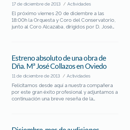
/esp/concurso.html
17 de diciembre de 2013
Actividades
/
El próximo viernes 20 de diciembre a las
18:00h la Orquesta y Coro del Conservatorio,
junto al Coro Alcazaba, dirigidos por D. José
Luis Grau y D. Eusebio Salinas,
respectivamente, ofrecerán un Concierto de
Navidad con el que cerraremos el trimestre. El
programa, como no podía ser de otra forma,
Estreno absoluto de una obra de
incluye villancicos populares propios de […]
Dña. Mª José Collazos en Oviedo
11 de diciembre de 2013
Actividades
/
Felicitamos desde aquí a nuestra compañera
por este gran éxito profesional y adjuntamos a
continuación una breve reseña de la
compositora sobre su obra.
Diciembre, mes de audiciones