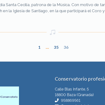
a Santa Cecilia, patrona de la Música. Con motivo de tan
h en la Iglesia de Santiago, en la que participará el Coro
1
…
35
36
Conservatorio profesio
Calle Blas Infante, 5
18800 Baza (Granada)
958869561